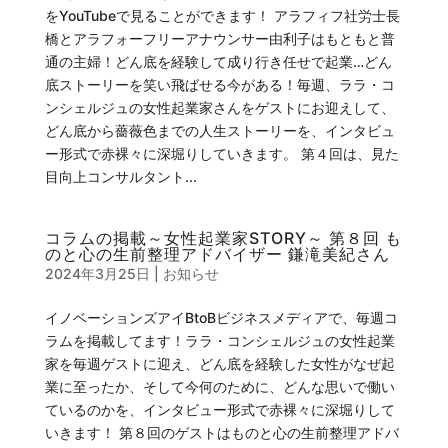
をYouTubeで見ることができます！ アラフィフ社労士長
橋とアラフォーフリーアナウンサー由利子はもともと普
通の主婦！どん底を経験して成り行き任せで起業…どん
底ストーリーを笑い飛ばせる今がある！毎週、ララ・コ
ンシェルジュの女性起業家さんをゲストにお迎えして、
どん底から薔薇色までの人生ストーリーを、インタビュ
ー形式で赤裸々に深堀りしていきます。 第４回は、見た
目向上コンサルタント...
コラムの掲載～女性起業家STORY～ 第８回 も
のと心の生前整理アドバイザー 鎌滝美紀さん
2024年3月25日
|
お知らせ
イノベーションズアイBtoBビジネスメディアで、毎週コ
ラムを掲載してます！ララ・コンシェルジュの女性起業
家を毎週ゲストに迎え、どん底を経験した女性がなぜ起
業に至ったか、そして今何のために、どんな思いで働い
ているのかを、インタビュー形式で赤裸々に深堀りして
いきます！ 第８回のゲストはものと心の生前整理アドバ