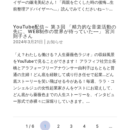
イザーの鎌滝美紀さん！「両親を亡くした時の後悔…生
前整理アドバイザーへ…」読んでみてくださいね～✨...
YouTube配信～ 第３回 「精力的な音楽活動の
先に、WEB制作の世界が待っていた––」 宮川
則子さん
2024年3月21日
|
お知らせ
「え？わたしも働ける？人生薔薇色ラジオ」の収録風景
をYouTubeで見ることができます！ アラフィフ社労士長
橋とアラフォーフリーアナウンサー由利子はもともと普
通の主婦！どん底を経験して成り行き任せで起業…どん
底ストーリーを笑い飛ばせる今がある！毎週、ララ・コ
ンシェルジュの女性起業家さんをゲストにお迎えして、
どん底から薔薇色までの人生ストーリーを、インタビュ
ー形式で赤裸々に深堀りしていきます。...
1 / 6
1
2
3
4
5
...