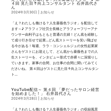
４回 見た目↑向上コンサルタント 石井昌代さ
ん
2024年3月30日
|
お知らせ
「え？わたしも働ける？人生薔薇色ラジオ」を配信して
ます～♪ アラフィフ社労士長橋とアラフォーフリーアナ
ウンサー由利子はもともと普通の主婦！どん底を経験し
て成り行き任せで起業…どん底ストーリーを笑い飛ばせ
る今がある！毎週、ララ・コンシェルジュの女性起業家
さんをゲストにお迎えして、どん底から薔薇色までの人
生ストーリーを、インタビュー形式で赤裸々に深堀りし
ていきます。家事の合間、お仕事の合間に聞いてみてく
ださいね。 第４回はゲストに見た目↑向上コンサルタン
ト...
YouTube配信～ 第４回 「夢だったサロン経営
を始めました！」 石井昌代さん
2024年3月28日
|
お知らせ
「え？わたしも働ける？人生薔薇色ラジオ」の収録風景