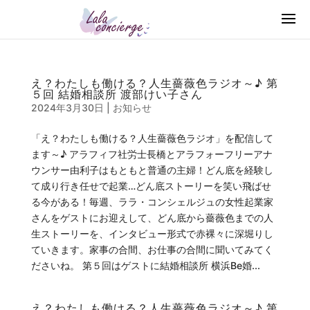
え？わたしも働ける？人生薔薇色ラジオ～♪ 第
５回 結婚相談所 渡部けい子さん
2024年3月30日
|
お知らせ
「え？わたしも働ける？人生薔薇色ラジオ」を配信して
ます～♪ アラフィフ社労士長橋とアラフォーフリーアナ
ウンサー由利子はもともと普通の主婦！どん底を経験し
て成り行き任せで起業…どん底ストーリーを笑い飛ばせ
る今がある！毎週、ララ・コンシェルジュの女性起業家
さんをゲストにお迎えして、どん底から薔薇色までの人
生ストーリーを、インタビュー形式で赤裸々に深堀りし
ていきます。家事の合間、お仕事の合間に聞いてみてく
ださいね。 第５回はゲストに結婚相談所 横浜Be婚...
え？わたしも働ける？人生薔薇色ラジオ～♪ 第