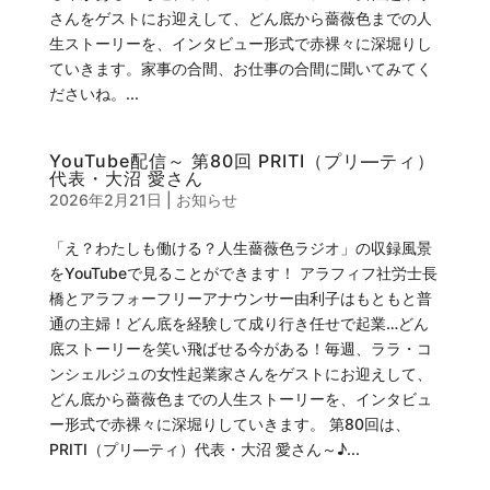
さんをゲストにお迎えして、どん底から薔薇色までの人
生ストーリーを、インタビュー形式で赤裸々に深堀りし
ていきます。家事の合間、お仕事の合間に聞いてみてく
ださいね。...
YouTube配信～ 第80回 PRITI（プリ―ティ）
代表・大沼 愛さん
2026年2月21日
|
お知らせ
「え？わたしも働ける？人生薔薇色ラジオ」の収録風景
をYouTubeで見ることができます！ アラフィフ社労士長
橋とアラフォーフリーアナウンサー由利子はもともと普
通の主婦！どん底を経験して成り行き任せで起業…どん
底ストーリーを笑い飛ばせる今がある！毎週、ララ・コ
ンシェルジュの女性起業家さんをゲストにお迎えして、
どん底から薔薇色までの人生ストーリーを、インタビュ
ー形式で赤裸々に深堀りしていきます。 第80回は、
PRITI（プリ―ティ）代表・大沼 愛さん～♪...