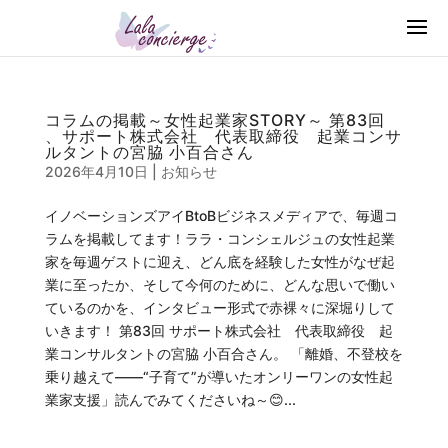
コラムの掲載～女性起業家STORY～ 第83回
、サポート株式会社 代表取締役 起業コンサ
ルタントの宮脇 小百合さん
2026年4月10日
|
お知らせ
イノベーションズアイBtoBビジネスメディアで、毎週コ
ラムを掲載してます！ララ・コンシェルジュの女性起業
家を毎週ゲストに迎え、どん底を経験した女性がなぜ起
業に至ったか、そして今何のために、どんな思いで働い
ているのかを、インタビュー形式で赤裸々に深堀りして
いきます！ 第83回 サポート株式会社 代表取締役 起
業コンサルタントの宮脇 小百合さん。 「離婚、不登校を
乗り越えて――“子育て”が導いたオンリーワンの女性起
業家支援」読んでみてくださいね～😊...