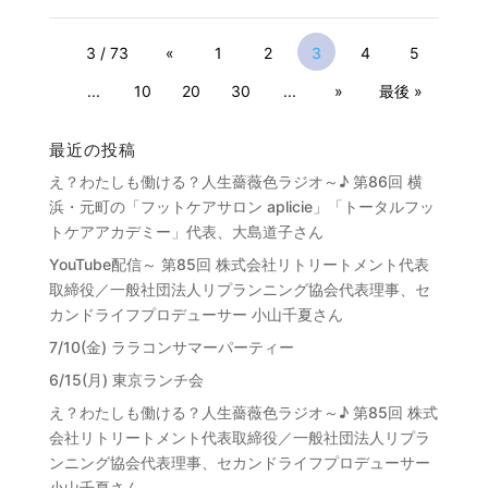
3 / 73
«
1
2
3
4
5
...
10
20
30
...
»
最後 »
最近の投稿
え？わたしも働ける？人生薔薇色ラジオ～♪ 第86回 横
浜・元町の「フットケアサロン aplicie」「トータルフッ
トケアアカデミー」代表、大島道子さん
YouTube配信～ 第85回 株式会社リトリートメント代表
取締役／一般社団法人リプランニング協会代表理事、セ
カンドライフプロデューサー 小山千夏さん
7/10(金) ララコンサマーパーティー
6/15(月) 東京ランチ会
え？わたしも働ける？人生薔薇色ラジオ～♪ 第85回 株式
会社リトリートメント代表取締役／一般社団法人リプラ
ンニング協会代表理事、セカンドライフプロデューサー
小山千夏さん