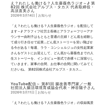
え？わたしも働ける？人生薔薇色ラジオ～♪ 第
82回 株式会社アルプス・タカス 代表取締役・
高須直美さん
2026年3月14日
|
お知らせ
「え？わたしも働ける？人生薔薇色ラジオ」を配信して
ます～♪ アラフィフ社労士長橋とアラフォーフリーアナ
ウンサー由利子はもともと普通の主婦！どん底を経験し
て成り行き任せで起業…どん底ストーリーを笑い飛ばせ
る今がある！毎週、ララ・コンシェルジュの女性起業家
さんをゲストにお迎えして、どん底から薔薇色までの人
生ストーリーを、インタビュー形式で赤裸々に深堀りし
ていきます。家事の合間、お仕事の合間に聞いてみてく
ださいね。 第82回株式会社アルプス・タカス...
YouTube配信～ 第81回 腸改善専門家／一般
社団法人腸活環境育成協会代表・神谷陽子さん
2026年3月11日
|
お知らせ
「え？わたしも働ける？人生薔薇色ラジオ」の収録風景