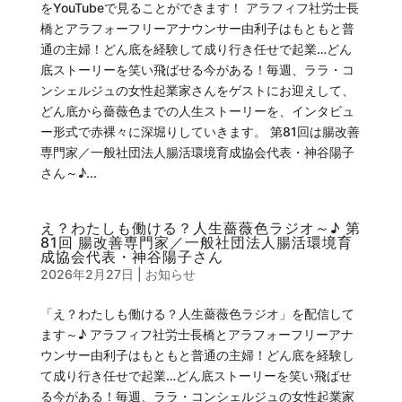
をYouTubeで見ることができます！ アラフィフ社労士長
橋とアラフォーフリーアナウンサー由利子はもともと普
通の主婦！どん底を経験して成り行き任せで起業…どん
底ストーリーを笑い飛ばせる今がある！毎週、ララ・コ
ンシェルジュの女性起業家さんをゲストにお迎えして、
どん底から薔薇色までの人生ストーリーを、インタビュ
ー形式で赤裸々に深堀りしていきます。 第81回は腸改善
専門家／一般社団法人腸活環境育成協会代表・神谷陽子
さん～♪...
え？わたしも働ける？人生薔薇色ラジオ～♪ 第
81回 腸改善専門家／一般社団法人腸活環境育
成協会代表・神谷陽子さん
2026年2月27日
|
お知らせ
「え？わたしも働ける？人生薔薇色ラジオ」を配信して
ます～♪ アラフィフ社労士長橋とアラフォーフリーアナ
ウンサー由利子はもともと普通の主婦！どん底を経験し
て成り行き任せで起業…どん底ストーリーを笑い飛ばせ
る今がある！毎週、ララ・コンシェルジュの女性起業家