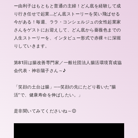
ー由利子はもともと普通の主婦！どん底を経験して成
り行き任せで起業…どん底ストーリーを笑い飛ばせる
今がある！毎週、ララ・コンシェルジュの女性起業家
さんをゲストにお迎えして、どん底から薔薇色までの
人生ストーリーを、インタビュー形式で赤裸々に深堀
りしていきます。
第81回は腸改善専門家／一般社団法人腸活環境育成協
会代表・神谷陽子さん～♪
「笑顔の土台は腸」──笑顔の先にたどり着いた“腸
活”で、健康寿命を伸ばしたい。」
是非聞いてみてくださいね～😊