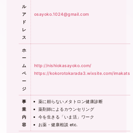
ル
ア
osayoko.1024@gmail.com
ド
レ
ス
ホ
ー
ム
http://nishiokasayoko.com/
ペ
https://kokorotokarada3.wixsite.com/imakats
ー
ジ
事
薬に頼らないメタトロン健康診断
業
薬剤師によるカウンセリング
内
今を生きる「いま活」ワーク
容
お薬・健康相談
etc.