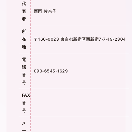
代
表
西岡 佐余子
者
所
在
〒160-0023 東京都新宿区西新宿7-7-19-2304
地
電
話
090-6545-1629
番
号
FAX
番
号
メ
ー