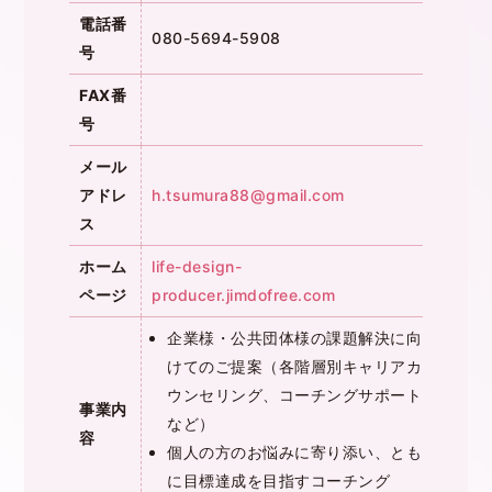
電話番
080-5694-5908
号
FAX番
号
メール
アドレ
h.tsumura88@gmail.com
ス
ホーム
life-design-
ページ
producer.jimdofree.com
企業様・公共団体様の課題解決に向
けてのご提案（各階層別キャリアカ
ウンセリング、コーチングサポート
事業内
など）
容
個人の方のお悩みに寄り添い、とも
に目標達成を目指すコーチング