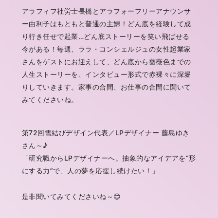
アラフィフ社労士長橋とアラフォーフリーアナウンサ
ー由利子はもともと普通の主婦！どん底を経験して成
り行き任せで起業…どん底ストーリーを笑い飛ばせる
今がある！毎週、ララ・コンシェルジュの女性起業家
さんをゲストにお迎えして、どん底から薔薇色までの
人生ストーリーを、インタビュー形式で赤裸々に深堀
りしていきます。家事の合間、お仕事の合間に聞いて
みてくださいね。
第72回雪結びデザイン代表／LPデザイナー 藤島ゆき
さん～♪
「
研究職からLPデザイナーへ。抽象的なアイデアを“形
にする力”で、人の夢を応援し続けたい！
」
是非聞いてみてくださいね～😊