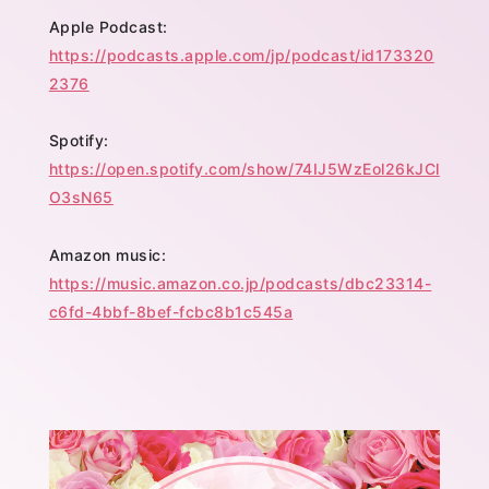
Apple Podcast:
https://podcasts.apple.com/jp/podcast/id173320
2376
Spotify:
https://open.spotify.com/show/74IJ5WzEol26kJCl
O3sN65
Amazon music:
https://music.amazon.co.jp/podcasts/dbc23314-
c6fd-4bbf-8bef-fcbc8b1c545a