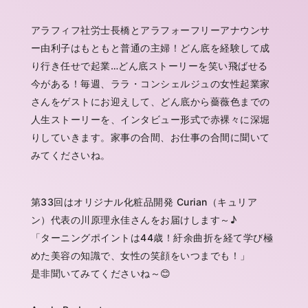
アラフィフ社労士長橋とアラフォーフリーアナウンサ
ー由利子はもともと普通の主婦！どん底を経験して成
り行き任せで起業…どん底ストーリーを笑い飛ばせる
今がある！毎週、ララ・コンシェルジュの女性起業家
さんをゲストにお迎えして、どん底から薔薇色までの
人生ストーリーを、インタビュー形式で赤裸々に深堀
りしていきます。家事の合間、お仕事の合間に聞いて
みてくださいね。
第33回はオリジナル化粧品開発 Curian（キュリア
ン）代表の川原理永佳さんをお届けします～♪
「
ターニングポイントは44歳！紆余曲折を経て学び極
めた美容の知識で、女性の笑顔をいつまでも！
」
是非聞いてみてくださいね～😊