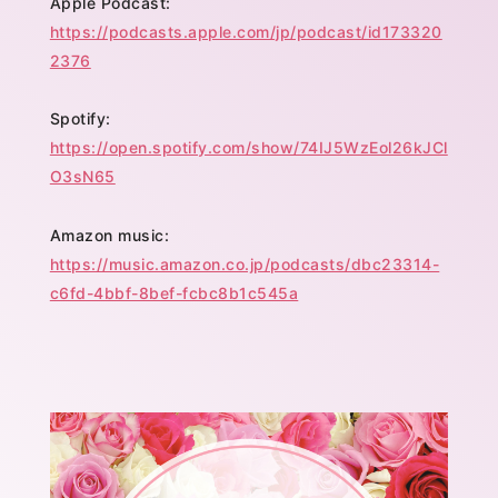
Apple Podcast:
https://podcasts.apple.com/jp/podcast/id173320
2376
Spotify:
https://open.spotify.com/show/74IJ5WzEol26kJCl
O3sN65
Amazon music:
https://music.amazon.co.jp/podcasts/dbc23314-
c6fd-4bbf-8bef-fcbc8b1c545a