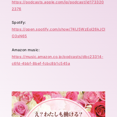
https://podcasts.apple.com/jp/podcast/id173320
2376
Spotify:
https://open.spotify.com/show/74IJ5WzEol26kJCl
O3sN65
Amazon music:
https://music.amazon.co.jp/podcasts/dbc23314-
c6fd-4bbf-8bef-fcbc8b1c545a