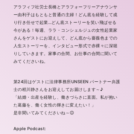
アラフィフ社労士長橋とアラフォーフリーアナウンサ
ー由利子はもともと普通の主婦！どん底を経験して成
り行き任せで起業…どん底ストーリーを笑い飛ばせる
今がある！毎週、ララ・コンシェルジュの女性起業家
さんをゲストにお迎えして、どん底から薔薇色までの
人生ストーリーを、インタビュー形式で赤裸々に深堀
りしていきます。家事の合間、お仕事の合間に聞いて
みてくださいね。
第24回はゲストに法律事務所UNSEEN パートナー弁護
士の稻川静さんをお迎えしてお届けします～♪
「結婚・出産を経験し、働きづらさに直面。私が抱い
た葛藤を、働く女性の輝きに変えたい！」
是非聞いてみてくださいね～😊
Apple Podcast: