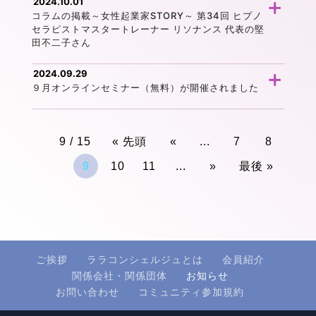
2024.10.01
コラムの掲載～女性起業家STORY～ 第34回 ヒプノ
セラピストマスタートレーナー リソナンス 代表の堅
田不二子さん
2024.09.29
９月オンラインセミナー（無料）が開催されました
9 / 15
« 先頭
«
...
7
8
9
10
11
...
»
最後 »
ご挨拶
ララコンシェルジュとは
会員紹介
関係会社・関係団体
お知らせ
お問い合わせ
コミュニティ参加規約