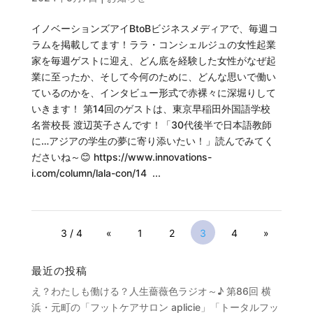
イノベーションズアイBtoBビジネスメディアで、毎週コ
ラムを掲載してます！ララ・コンシェルジュの女性起業
家を毎週ゲストに迎え、どん底を経験した女性がなぜ起
業に至ったか、そして今何のために、どんな思いで働い
ているのかを、インタビュー形式で赤裸々に深堀りして
いきます！ 第14回のゲストは、東京早稲田外国語学校
名誉校長 渡辺英子さんです！「30代後半で日本語教師
に…アジアの学生の夢に寄り添いたい！」読んでみてく
ださいね～😊 https://www.innovations-
i.com/column/lala-con/14 ...
3 / 4
«
1
2
3
4
»
最近の投稿
え？わたしも働ける？人生薔薇色ラジオ～♪ 第86回 横
浜・元町の「フットケアサロン aplicie」「トータルフッ