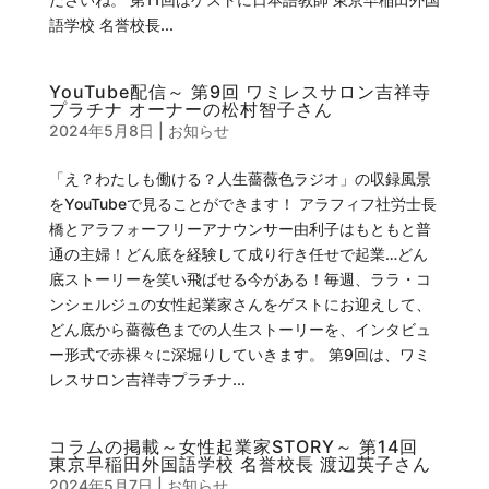
語学校 名誉校長...
YouTube配信～ 第9回 ワミレスサロン吉祥寺
プラチナ オーナーの松村智子さん
2024年5月8日
|
お知らせ
「え？わたしも働ける？人生薔薇色ラジオ」の収録風景
をYouTubeで見ることができます！ アラフィフ社労士長
橋とアラフォーフリーアナウンサー由利子はもともと普
通の主婦！どん底を経験して成り行き任せで起業…どん
底ストーリーを笑い飛ばせる今がある！毎週、ララ・コ
ンシェルジュの女性起業家さんをゲストにお迎えして、
どん底から薔薇色までの人生ストーリーを、インタビュ
ー形式で赤裸々に深堀りしていきます。 第9回は、ワミ
レスサロン吉祥寺プラチナ...
コラムの掲載～女性起業家STORY～ 第14回
東京早稲田外国語学校 名誉校長 渡辺英子さん
2024年5月7日
|
お知らせ