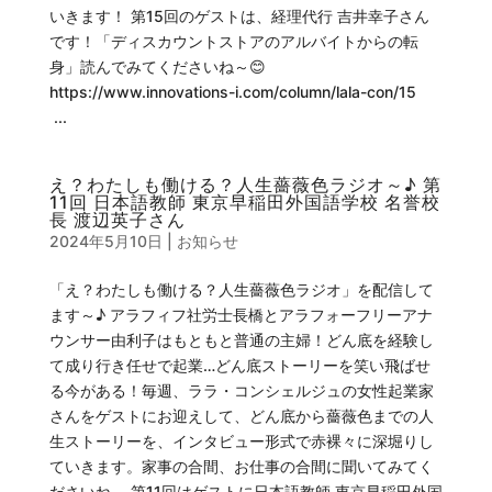
いきます！ 第15回のゲストは、経理代行 吉井幸子さん
です！「ディスカウントストアのアルバイトからの転
身」読んでみてくださいね～😊
https://www.innovations-i.com/column/lala-con/15
...
え？わたしも働ける？人生薔薇色ラジオ～♪ 第
11回 日本語教師 東京早稲田外国語学校 名誉校
長 渡辺英子さん
2024年5月10日
|
お知らせ
「え？わたしも働ける？人生薔薇色ラジオ」を配信して
ます～♪ アラフィフ社労士長橋とアラフォーフリーアナ
ウンサー由利子はもともと普通の主婦！どん底を経験し
て成り行き任せで起業…どん底ストーリーを笑い飛ばせ
る今がある！毎週、ララ・コンシェルジュの女性起業家
さんをゲストにお迎えして、どん底から薔薇色までの人
生ストーリーを、インタビュー形式で赤裸々に深堀りし
ていきます。家事の合間、お仕事の合間に聞いてみてく
ださいね。 第11回はゲストに日本語教師 東京早稲田外国